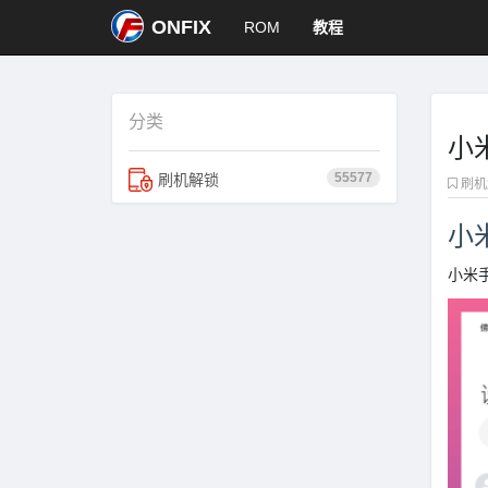
ONFIX
ROM
教程
分类
小
55577
刷机解锁
刷机
小
小米手