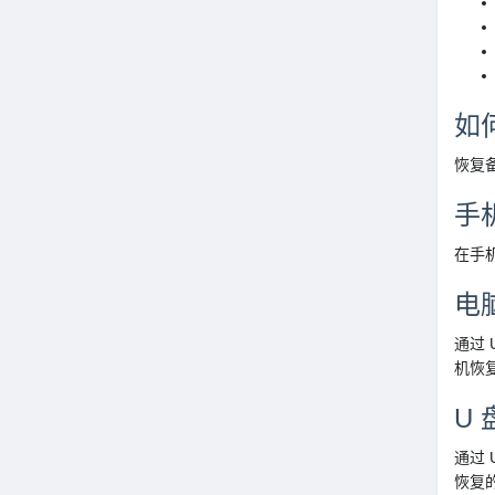
如
恢复
手
在手
电
通过 
机恢
U
通过 
恢复