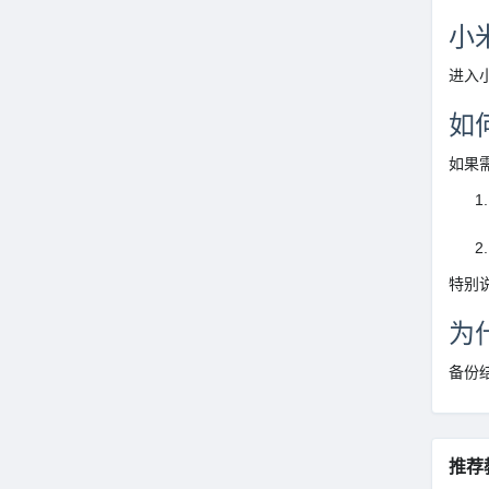
小
进入
如
如果
特别
为
备份
推荐