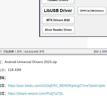
ndroid Universal Drivers 2023.zip
小：118.43M
地址：
网盘：
https://pan.baidu.com/s/1OqEXU_i0EHOKqrkrgZ7vrw?pwd=vjdw
网盘：
https://share.weiyun.com/PuQ7a7QL