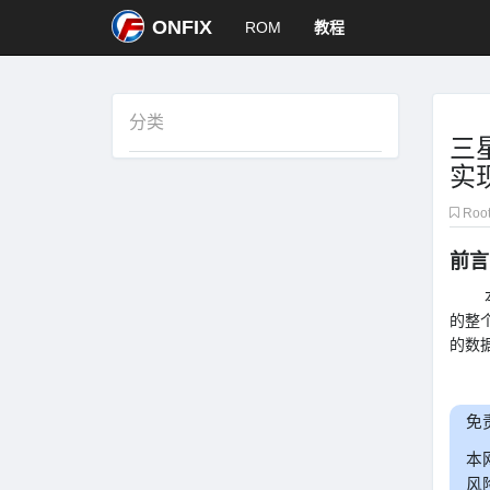
ONFIX
ROM
教程
分类
三星
实
Roo
前言
本文适
的整
的数
免
本
风