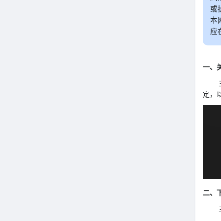
或
本
应
一、关
三星 
定，以
二、
三星