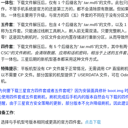
一体包
：下载文件解压后，仅有 1 个后缀名为“.tar.md5”的文件
作，不管手机系统是官方的还是第三方的，都不会清除原有数据。但如果手
效。一体包主要用于升级，与官方的四（五）件套的不同在于没有分区
五件套
：下载文件解压后，包含 4 个后缀名为“.tar.md5”的文件，以及 
称为五件套。只能通过线刷工具刷入，刷入前无需双清。只要完整刷入
零！这是因为刷机时，分区文件会对内置存储进行重新分区，从而导致
四件套
：下载文件解压后，有 5 个后缀名为“.tar.md5”的文件，其中有
CSC
*的文件刷机，会清除数据、应用和话机密码，相当于上述的五件套；若
于一体包。三星后期的新机型基本都采用这种文件方式。
特殊提示
：平板机型没有 CP 文件属于正常情况，无需调用 CP 直接
以不需要 CP 文件。部分国家的机型提供了 USERDATA 文件，可在 Od
机。
要下载三星官方四件套或者五件套呢？因为安装面具修补 boot.img
先使用四件套或五件套刷机，刷机完成后手机内的版本自然会与下载的四
提醒，由于三星官方安全策略的更新，部分版本不允许降级刷机，因此建
准备工作
：
选择与手机型号版本相同或更高的官方四件套。
点击下载