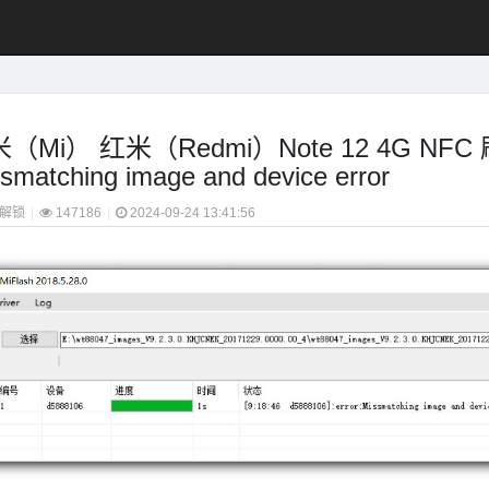
（Mi） 红米（Redmi）Note 12 4G 
smatching image and device error
解锁
|
147186
|
2024-09-24 13:41:56