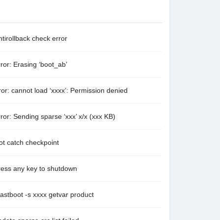
back check error
rasing ‘boot_ab’
 load ‘xxxx’: Permission denied
ng sparse ‘xxx’ x/x (xxx KB)
ch checkpoint
ny key to shutdown
-s xxxx getvar product