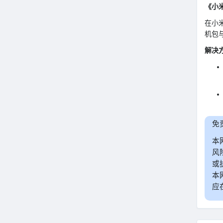
《小米刷
在小米
机包
解决
免
本
风
或
本
应