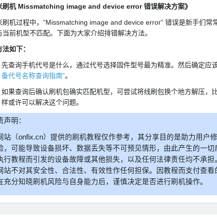
机 Missmatching image and device error 错误解决方案》
刷机过程中，“Missmatching image and device error”
与当前机型不匹配。下面为大家介绍排错解决方法。
方法如下：
先查询手机代号是什么，通过代号选择固件型号最为精准。然后确定应
备代号名称查询指南”
。
如果查询后确认刷机包确实匹配机型，可尝试将线刷包换个地方解压，
样或许可以解决这个问题。
责声明：
网站（onfix.cn）提供的刷机教程仅作参考，其分享目的是助力用
险，可能导致设备损坏、数据丢失等不可预见情形，由此产生的一切
执行教程而引发的设备故障或其他损失，以及任何法律责任均不承担
网站不对其安全性、合法性、有效性作任何担保。因教程而支付查看
在充分知晓刷机风险与自身能力后，谨慎决定是否进行刷机操作。