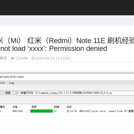
（Mi） 红米（Redmi）Note 11E 刷机
not load ‘xxxx’: Permission denied
解锁
|
115468
|
2024-09-24 14:13:02