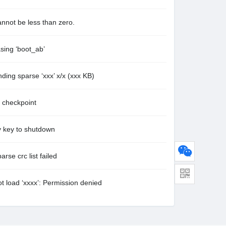
e less than zero.
 ‘boot_ab’
arse ‘xxx’ x/x (xxx KB)
eckpoint
 to shutdown
c list failed
xxxx’: Permission denied