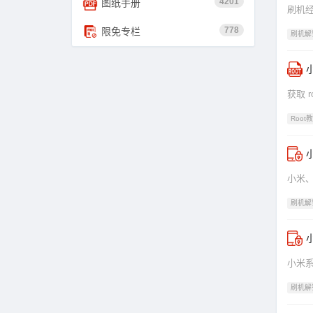
4201
图纸手册
刷机经验
778
限免专栏
刷机解
小
获取 
Root
小米、
刷机解
小
小米系
刷机解