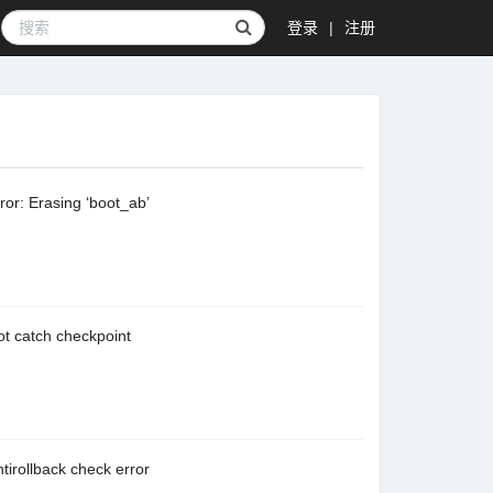
登录
|
注册
rasing ‘boot_ab’
ch checkpoint
back check error