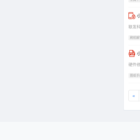
小
联发
刷机解
硬件修
图纸手
«