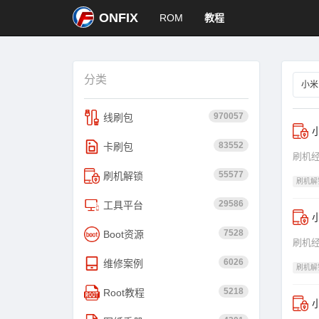
ONFIX
ROM
教程
分类
小米
970057
线刷包
小
83552
卡刷包
刷机经验
55577
刷机解锁
刷机解
29586
工具平台
小
7528
Boot资源
刷机经验
6026
维修案例
刷机解
5218
Root教程
小