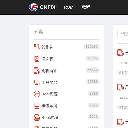
ONFIX
ROM
教程
分类
970057
线刷包
乐
83552
卡刷包
Fas
55577
刷机解锁
刷机解
29586
工具平台
乐
7528
Boot资源
Fas
6026
维修案例
刷机解
5218
Root教程
乐