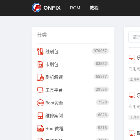
ONFIX
ROM
教程
分类
970057
线刷包
乐
83552
卡刷包
专用
55577
刷机解锁
工具平
29586
工具平台
乐
7528
Boot资源
专用
6026
维修案例
工具平
5218
Root教程