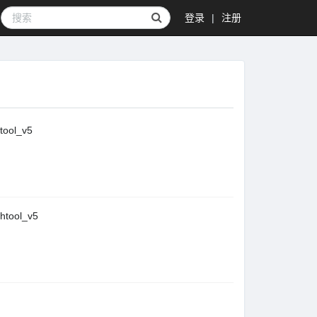
登录
|
注册
ol_v5
ool_v5