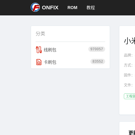
ONFIX
ROM
教程
分类
小米
970057
线刷包
品牌：
83552
卡刷包
方式：
固件：
文件：
工程
更