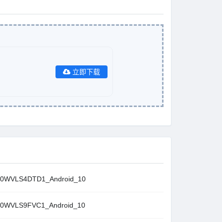
立即下载
WVLS4DTD1_Android_10
WVLS9FVC1_Android_10