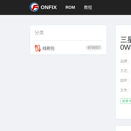
ONFIX
ROM
教程
分类
三星
0W
970057
线刷包
品牌：
方式：
固件：
文件：
加拿大