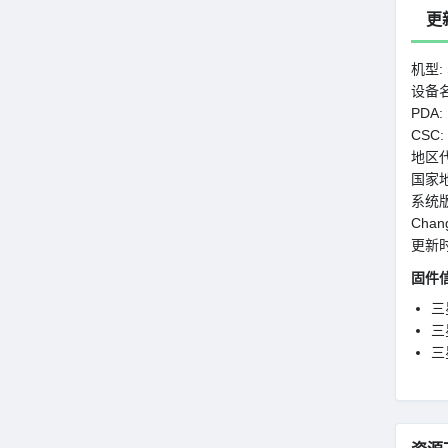
更
机型: 
设备名称
PDA:
CSC:
地区代
国家地
系统版
Chang
更新时间
固件
三星
三星
三星