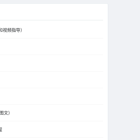
文和视频指导）
+图文）
程