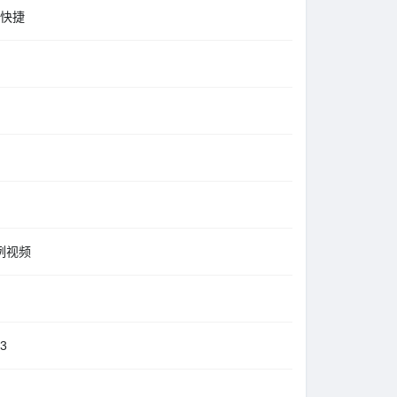
又快捷
例视频
3