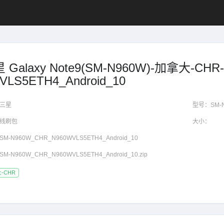
 Galaxy Note9(SM-N960W)-加拿大-CH
VLS5ETH4_Android_10
三星
型号：
SM-
线刷包
大小：
SM-N960W_CHR_N960WVLS5ETH4_Android_10
SM-N960W_CHR_N960WVLS5ETH4_Android_10.zip
-CHR