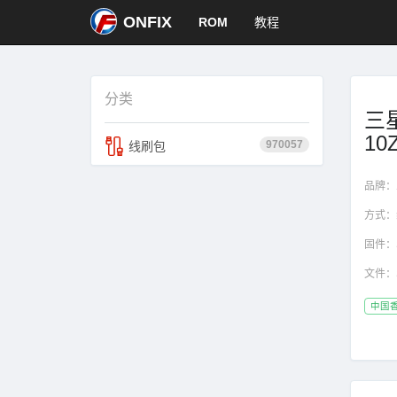
ONFIX
ROM
教程
分类
三星
10
970057
线刷包
品牌：
方式：
固件：
文件：
中国香