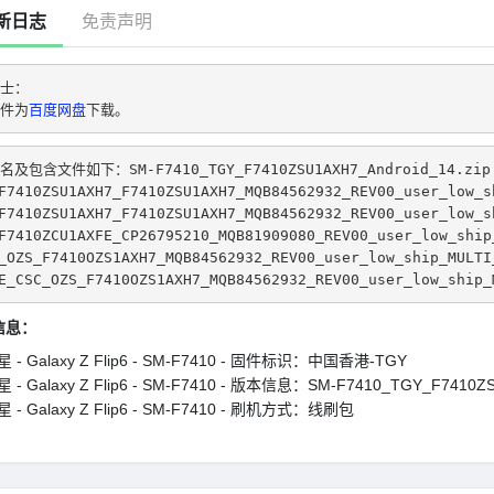
新日志
免责声明
士：
件为
百度网盘
下载。
名及包含文件如下：SM-F7410_TGY_F7410ZSU1AXH7_Android_14.zip
F7410ZSU1AXH7_F7410ZSU1AXH7_MQB84562932_REV00_user_low_s
F7410ZSU1AXH7_F7410ZSU1AXH7_MQB84562932_REV00_user_low_s
F7410ZCU1AXFE_CP26795210_MQB81909080_REV00_user_low_ship
_OZS_F7410OZS1AXH7_MQB84562932_REV00_user_low_ship_MULTI
E_CSC_OZS_F7410OZS1AXH7_MQB84562932_REV00_user_low_ship_
信息：
 - Galaxy Z Flip6 - SM-F7410 - 固件标识：中国香港-TGY
 - Galaxy Z Flip6 - SM-F7410 - 版本信息：SM-F7410_TGY_F7410Z
 - Galaxy Z Flip6 - SM-F7410 - 刷机方式：线刷包