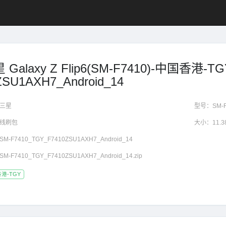
 Galaxy Z Flip6(SM-F7410)-中国香港-T
ZSU1AXH7_Android_14
三星
型号：
SM-
线刷包
大小：
11.
SM-F7410_TGY_F7410ZSU1AXH7_Android_14
SM-F7410_TGY_F7410ZSU1AXH7_Android_14.zip
港-TGY