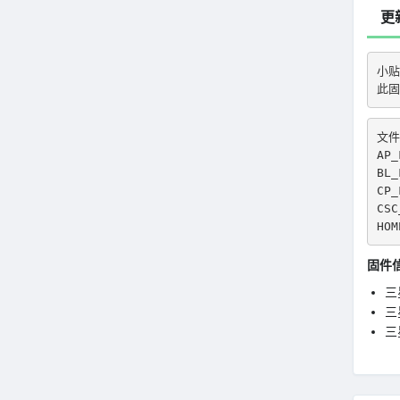
更
小贴
此固
文件
AP_
BL_
CP_
CSC
HOM
固件
三星
三星
三星