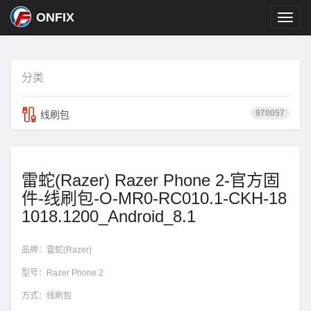
ONFIX
分类
970057
线刷包
雷蛇(Razer) Razer Phone 2-官方固
件-线刷包-O-MR0-RC010.1-CKH-18
1018.1200_Android_8.1
品牌：
雷蛇(Razer)
型号：
Razer Phone 2
方式：
线刷包