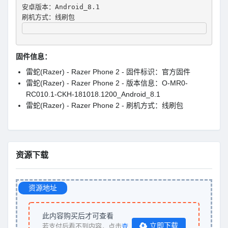
安卓版本：Android_8.1
刷机方式：线刷包
固件信息：
雷蛇(Razer) - Razer Phone 2 - 固件标识：官方固件
雷蛇(Razer) - Razer Phone 2 - 版本信息：O-MR0-
RC010.1-CKH-181018.1200_Android_8.1
雷蛇(Razer) - Razer Phone 2 - 刷机方式：线刷包
资源下载
资源地址
此内容购买后才可查看
立即下载
若支付后看不到内容，点击
查