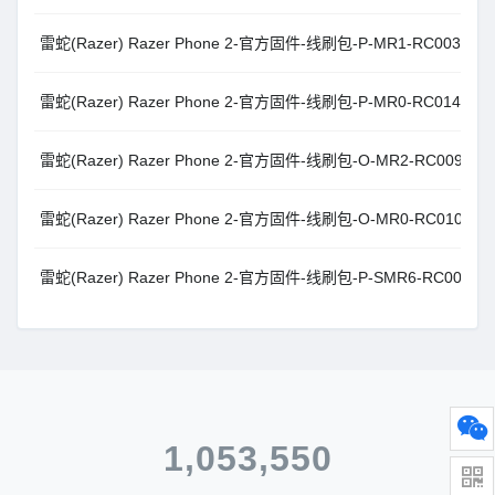
雷蛇(Razer) Razer Phone 2-官方固件-线刷包-P-MR1-RC003-RZR-1
雷蛇(Razer) Razer Phone 2-官方固件-线刷包-P-MR0-RC014-RZR-
雷蛇(Razer) Razer Phone 2-官方固件-线刷包-O-MR2-RC009-RZR-1
雷蛇(Razer) Razer Phone 2-官方固件-线刷包-O-MR0-RC010.1-RZR
雷蛇(Razer) Razer Phone 2-官方固件-线刷包-P-SMR6-RC001-CKH
1,053,550