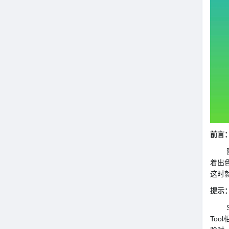
前言
随着
着出
这时
提示
Sam
To