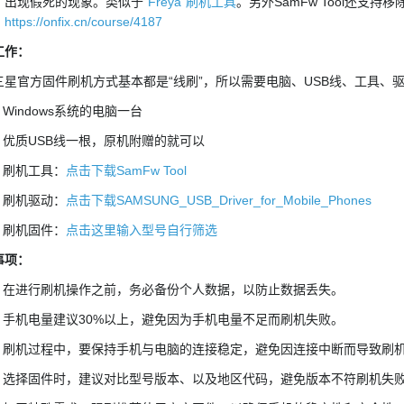
，出现假死的现象。类似于
“Freya”刷机工具
。另外SamFw Tool还支
：
https://onfix.cn/course/4187
工作：
官方固件刷机方式基本都是“线刷”，所以需要电脑、USB线、工具、驱
Windows系统的电脑一台
优质USB线一根，原机附赠的就可以
刷机工具：
点击下载SamFw Tool
刷机驱动：
点击下载SAMSUNG_USB_Driver_for_Mobile_Phones
刷机固件：
点击这里输入型号自行筛选
事项：
在进行刷机操作之前，务必备份个人数据，以防止数据丢失。
手机电量建议30%以上，避免因为手机电量不足而刷机失败。
刷机过程中，要保持手机与电脑的连接稳定，避免因连接中断而导致刷
选择固件时，建议对比型号版本、以及地区代码，避免版本不符刷机失