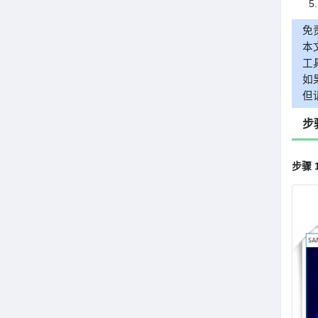
免
本
工
如
但
步
步骤 