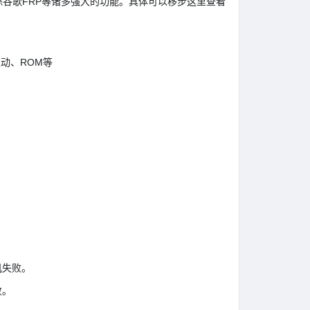
持移除谷歌FRP等诸多强大的功能。具体可以移步这里查看
动、ROM等
机失败。
败。