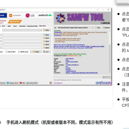
点击
者"
点击
“P
点击
的.
点击
点击
（
注意
件，
平
C
4
手机进入刷机模式（机型或者版本不同，模式显示有所不用）