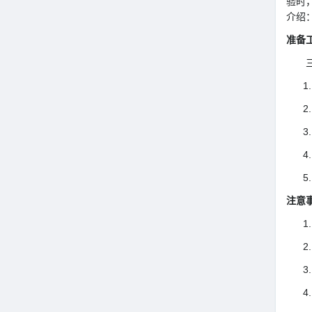
验时
介绍
准备
三星
注意