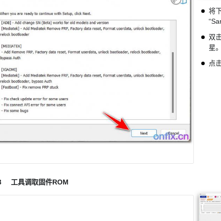
将
“S
双击
星
点击
3
工具调取固件ROM