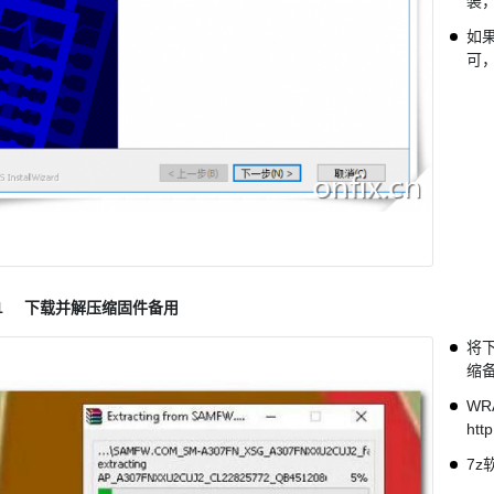
装
如
可
1
下载并解压缩固件备用
将下
缩
WR
htt
7z软