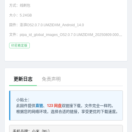
方式：
线刷包
大小：
5.24GB
固件：
澎湃OS2.0.7.0.UMZIDXM_Android_14.0
文件：
pipa_id_global_images_OS2.0.7.0.UMZIDXM_20250809.0000.00_14.0_id_4bbccb31e4.tgz
印尼稳定版
更新日志
免责声明
小贴士：
此固件提供
直链
、
123 网盘
双链接下载，文件完全一样的。
根据您的网络环境，选择合适的链接，享受更优的下载速度。
手机品牌：小米（Mi）