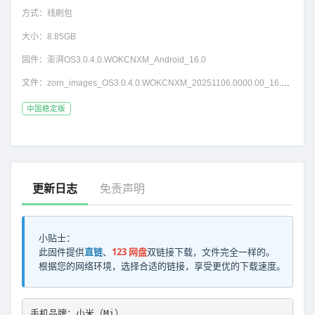
方式：
线刷包
大小：
8.85GB
固件：
澎湃OS3.0.4.0.WOKCNXM_Android_16.0
文件：
zorn_images_OS3.0.4.0.WOKCNXM_20251106.0000.00_16.0_cn_d3beb407d3.tgz
中国稳定版
更新日志
免责声明
小贴士：
此固件提供
直链
、
123 网盘
双链接下载，文件完全一样的。
根据您的网络环境，选择合适的链接，享受更优的下载速度。
手机品牌：小米（Mi）