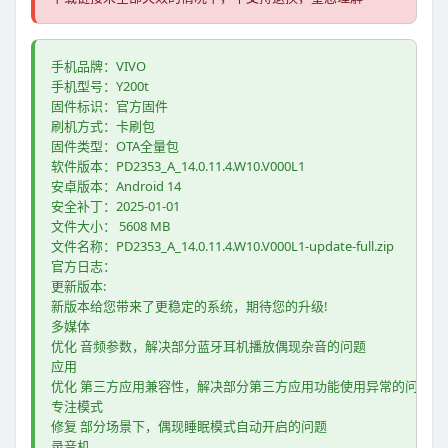
手机品牌：VIVO
手机型号：Y200t
固件标识：官方固件
刷机方式：卡刷包
固件类型：OTA全量包
软件版本：PD2353_A_14.0.11.4.W10.V000L1
安卓版本：Android 14
安全补丁：2025-01-01
文件大小： 5608 MB
文件名称：PD2353_A_14.0.11.4.W10.V000L1-update-full.zip
官方日志： 
更新版本:
新版本给您带来了更稳定的系统，期待您的升级!
多媒体
优化 音频参数，解决部分蓝牙耳机播放偶现杂音的问题
应用
优化 第三方应用兼容性，解决部分第三方应用功能使用异常的问题
专注模式
修复 部分场景下，偶现睡眠模式自动开启的问题
录音机