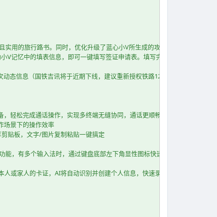
理且实用的旅行路书。同时，优化升级了蓝心小V所生成的攻略内容，为您打造
借助小V记忆中的填表信息，即可一键填写签证申请表。填写完成后，还能轻松导
车次动态信息（国铁吉讯将于近期下线，建议重新授权铁路12306，以免影响您
换设备，轻松完成通话操作，实现多终端无缝协同，通话更顺畅高效
协作场景下的操作效率
共享剪贴板，文字/图片复制粘贴一键搞定
”开启功能，有多个输入法时，通过键盘底部左下角显性图标快速切换
人或家人的卡证，AI将自动识别并创建个人信息，快速录入到填表资料库。填表时