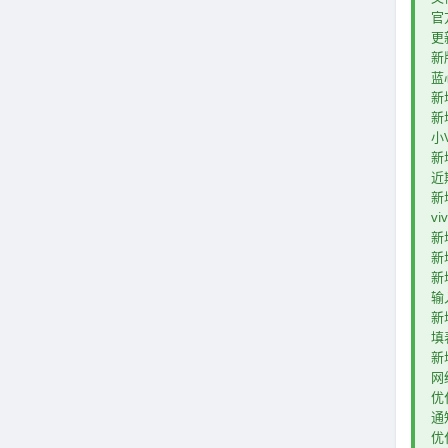
官
更
新
蓝
新
新
小
新
近
新
v
新
新
新
输
新
填
新
网
优
通
优