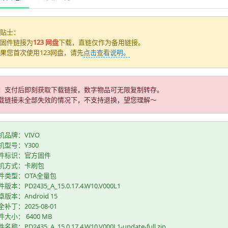
贴士：
固件链接为
123 网盘
下载，直链仅作为备用链接。
果您首次使用123网盘，请先
点击查看说明。
：支付后即刻获取下载链接，数字物品可无限复制转存。
载链接未全部失效的情况下，不支持退换，望您理解～
机品牌：VIVO
机型号：Y300
件标识：官方固件
机方式：卡刷包
件类型：OTA全量包
版本：PD2435_A_15.0.17.4.W10.V000L1
版本：Android 15
补丁：2025-08-01
件大小： 6400 MB
名称：PD2435_A_15.0.17.4.W10.V000L1-update-full.zip