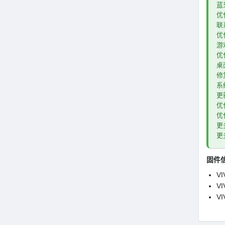
蓝
优
联
优
游
优
桌
修
系
更
优
优
更
更
固件
V
VI
V