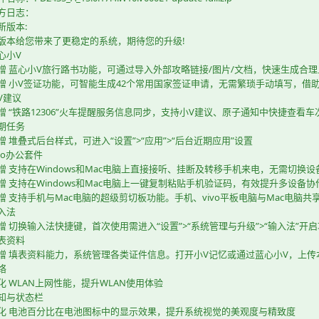
方日志： 
新版本:
版本给您带来了更稳定的系统，期待您的升级!
心小V
增 蓝心小V旅行路书功能，可通过导入外部攻略链接/图片/文档，快速生成合
增 小V签证功能，可智能生成42个常用国家签证申请，无需繁琐手动填写，
V建议
增 “铁路12306”火车提醒服务信息同步，支持小V建议、原子通知中快捷查看
期任务
增 堆叠式后台样式，可进入“设置”>“应用”>“后台近期应用”设置
ivo办公套件
增 支持在Windows和Mac电脑上直接接听、挂断及转移手机来电，无需切
增 支持在Windows和Mac电脑上一键复制粘贴手机验证码，有效提升多设备
增 支持手机与Mac电脑的超级剪切板功能。手机、vivo平板电脑与Mac电脑
入法
增 切换输入法快捷键，首次使用需进入“设置”>“系统管理与升级”>“输入法
表资料
增 填表资料能力，系统管理各类证件信息。打开小V记忆或通过蓝心小V，上传本
络
化 WLAN上网性能，提升WLAN使用体验
知与状态栏
化 电池百分比在电池图标中的显示效果，提升系统视觉的美观度与精致度