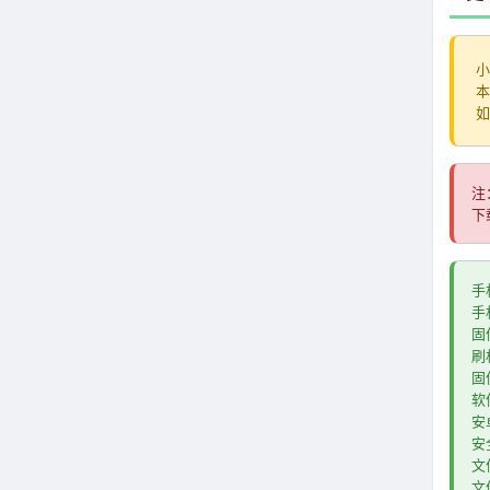
小
本
如
注
下
手
手
固
刷
固
软件
安卓
安全
文
文件