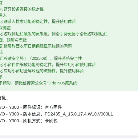
牙
化 蓝牙设备连接的稳定性
系人
化 联系人搜索功能的稳定性，提升使用体验
戏魔盒
化 游戏侧边栏触发的灵敏度，侧滑手势更易于滑出游戏侧边栏
面、锁屏与壁纸
复 锁屏界面农历日期偶现显示错误的问题
统
新 谷歌安全补丁（2025-08），提升系统安全性
化 小窗自由缩放功能的稳定性，提升应用小窗使用体验
化 应用小窗切全屏过程的流畅性，提升使用体验
多
多精彩，请微信搜索公众号“OriginOS原系统”
信息：
IVO - Y300 - 固件标识：官方固件
VO - Y300 - 版本信息：PD2435_A_15.0.17.4.W10.V000L1
IVO - Y300 - 刷机方式：卡刷包