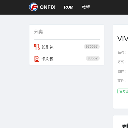
ONFIX
ROM
教程
分类
VI
970057
线刷包
品牌：
83552
卡刷包
方式：
固件：
文件：
官方
更