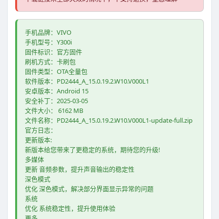
手机品牌：VIVO
手机型号：Y300i
固件标识：官方固件
刷机方式：卡刷包
固件类型：OTA全量包
软件版本：PD2444_A_15.0.19.2.W10.V000L1
安卓版本：Android 15
安全补丁：2025-03-05
文件大小： 6162 MB
文件名称：PD2444_A_15.0.19.2.W10.V000L1-update-full.zip
官方日志： 
更新版本:
新版本给您带来了更稳定的系统，期待您的升级!
多媒体
更新 音频参数，提升声音输出的稳定性
深色模式
优化 深色模式，解决部分界面显示异常的问题
系统
优化 系统稳定性，提升使用体验
更多