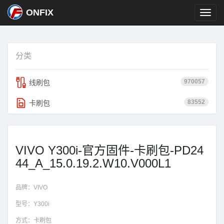
ONFIX
分类
970057
线刷包
83552
卡刷包
VIVO Y300i-官方固件-卡刷包-PD24
44_A_15.0.19.2.W10.V000L1
品牌：
VIVO
型号：
Y300i
方式：
卡刷包