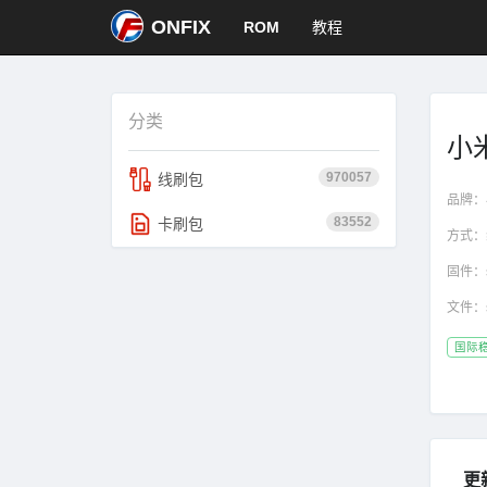
ONFIX
ROM
教程
分类
小米
970057
线刷包
品牌：
83552
卡刷包
方式：
固件：
文件：
国际
更