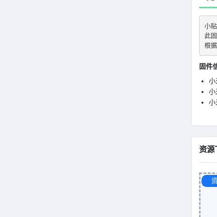
小贴
此固
根据
固件
小
小米
小
资源