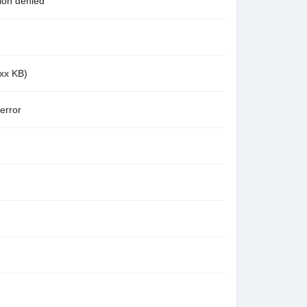
n denied
x KB)
rror