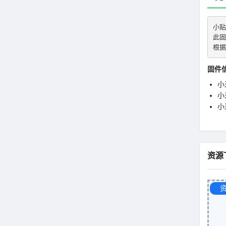
小贴
此固
根据
固件
小
小米
小
资源