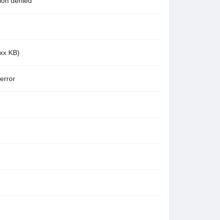
n denied
x KB)
rror