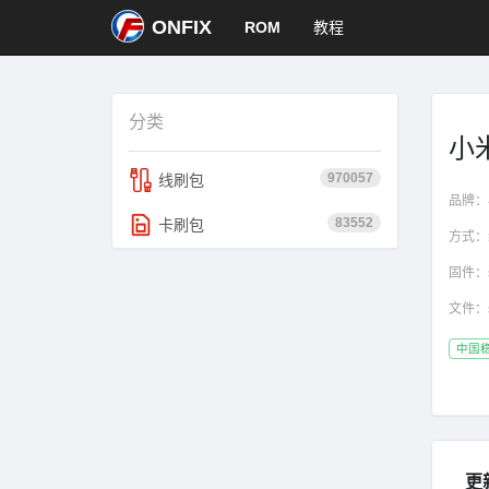
ONFIX
ROM
教程
分类
小米
970057
线刷包
品牌：
83552
卡刷包
方式：
固件：
文件：
中国
更