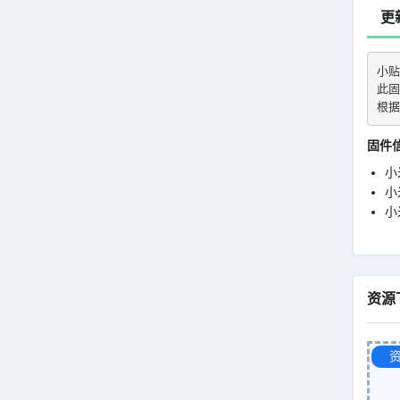
更
小贴
此固
根据
固件
小
小米
小
资源