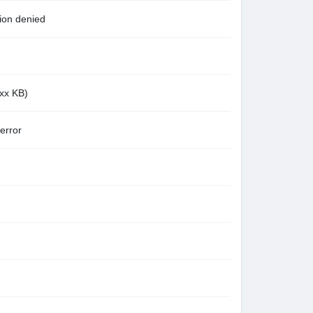
n denied
x KB)
rror