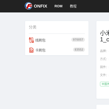
ONFIX
ROM
教程
分类
小米
1_
970057
线刷包
83552
卡刷包
品牌：
方式：
固件：
文件：
中国