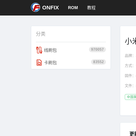
ONFIX
ROM
教程
分类
小米
970057
线刷包
品牌：
83552
卡刷包
方式：
固件：
文件：
中国
更