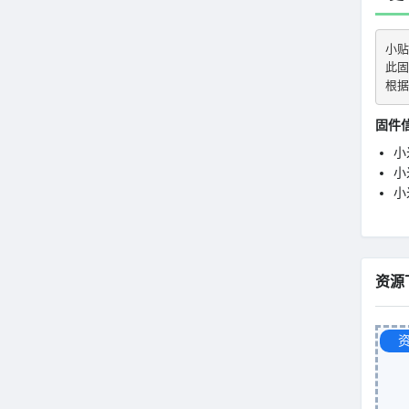
小贴
此固
根据
固件
小
小米
小
资源