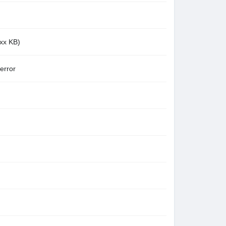
x KB)
rror