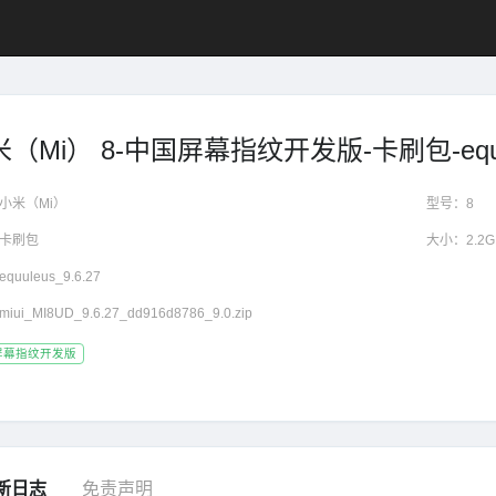
（Mi） 8-中国屏幕指纹开发版-卡刷包-equule
小米（Mi）
型号：
8
卡刷包
大小：
2.2
equuleus_9.6.27
miui_MI8UD_9.6.27_dd916d8786_9.0.zip
屏幕指纹开发版
新日志
免责声明