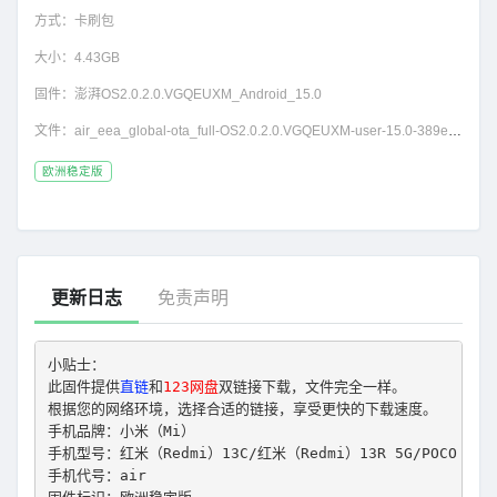
方式：
卡刷包
大小：
4.43GB
固件：
澎湃OS2.0.2.0.VGQEUXM_Android_15.0
文件：
air_eea_global-ota_full-OS2.0.2.0.VGQEUXM-user-15.0-389e815895.zip
欧洲稳定版
更新日志
免责声明
小贴士： 
此固件提供
直链
和
123网盘
双链接下载，文件完全一样。
根据您的网络环境，选择合适的链接，享受更快的下载速度。
手机品牌：小米（Mi）
手机型号：红米（Redmi）13C/红米（Redmi）13R 5G/POCO M6 
手机代号：air