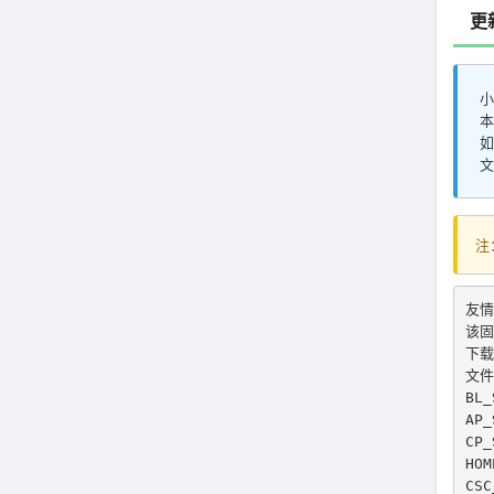
更
小
本
如
文
注
友情
该固
下载
文件
BL_
AP_
CP_
HOM
CSC