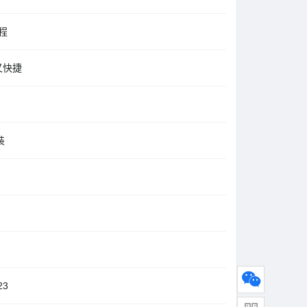
程
便又快捷
装
23