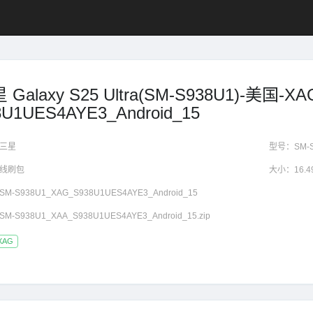
 Galaxy S25 Ultra(SM-S938U1)-美国-
8U1UES4AYE3_Android_15
三星
型号：
SM-
线刷包
大小：
16.
SM-S938U1_XAG_S938U1UES4AYE3_Android_15
SM-S938U1_XAA_S938U1UES4AYE3_Android_15.zip
XAG