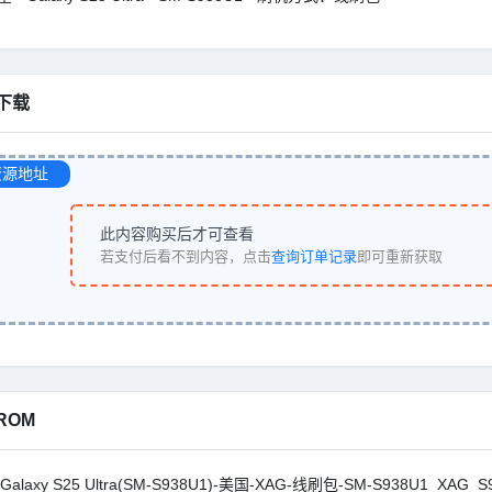
下载
资源地址
此内容购买后才可查看
若支付后看不到内容，点击
查询订单记录
即可重新获取
ROM
Galaxy S25 Ultra(SM-S938U1)-美国-XAG-线刷包-SM-S938U1_XAG_S9