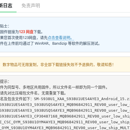
新日志
免责声明
贴士：
固件链接为
123 网盘
下载。
果您首次使用123网盘，请先
点击查看说明。
件在上传前均通过了 WinRAR、Bandizip 等软件的解压测试。
：数字物品可无限复制，非全部下载链接失效不予退换的，敬请知悉！
提示：
件为同型号、多地区共用固件，所以文件名一样即为同一个固件。
请先对比压缩包文件名，无需重复下载。
名及包含文件如下：SM-S938U1_XAA_S938U1UES4AYE3_Android_15.z
S938U1UES4AYE3_S938USQS4AYE3_MQB96842911_REV00_user_low_
S938U1UES4AYE3_S938USQS4AYE3_MQB96842911_REV00_user_low_
S938U1UES4AYE3_CP30487168_MQB96842911_REV00_user_low_shi
E_CSC_OYM_S938U1OYM4AYE3_MQB96842911_REV00_user_low_ship
_OYM_S938U1OYM4AYE3_MQB96842911_REV00_user_low_ship_MULT