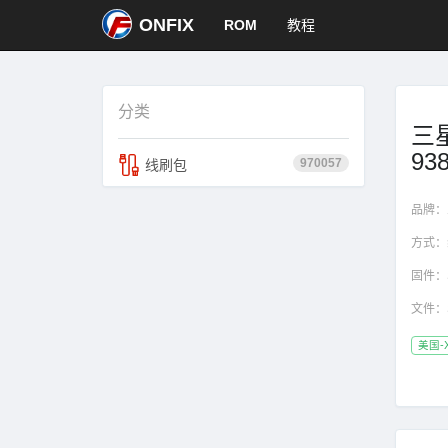
ONFIX
ROM
教程
分类
三星
93
970057
线刷包
品牌：
方式：
固件：
文件：
美国-