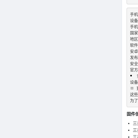
手机
设备
手机
国家
地区
软件
安卓
发布
安全
官方
 
设备
※ 
这些
为了
固件
三星
三星
三星