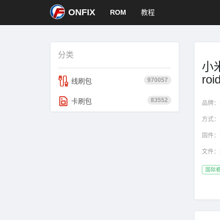
ONFIX
ROM
教程
分类
小米
roi
970057
线刷包
83552
卡刷包
品牌：
方式：
固件：
文件：
国际