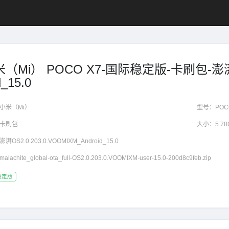
（Mi） POCO X7-国际稳定版-卡刷包-澎湃OS
d_15.0
小米（Mi）
型号：
POC
卡刷包
大小：
5.7
澎湃OS2.0.203.0.VOOMIXM_Android_15.0
malachite_global-ota_full-OS2.0.203.0.VOOMIXM-user-15.0-200d8c9feb.zip
稳定版