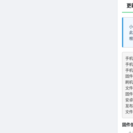
更
小
此
根
手机
手机
手机
固件
刷机
文件
固件
安卓
发布
文件名
固件