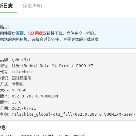
新日志
免责声明
贴士：
固件提供
直链
、
123 网盘
双链接下载，文件完全一样的。
据您的网络环境，选择合适的链接，享受更优的下载速度。
品牌：小米（Mi）
型号：红米（Redmi）Note 14 Pro+ / POCO X7
代号：malachite
标识：国际稳定版
方式：卡刷包
大小：5.78GB
版本：OS2.0.203.0.VOOMIXM
版本：15.0
日期：2025-07-21
称：malachite_global-ota_full-OS2.0.203.0.VOOMIXM-user-
信息：