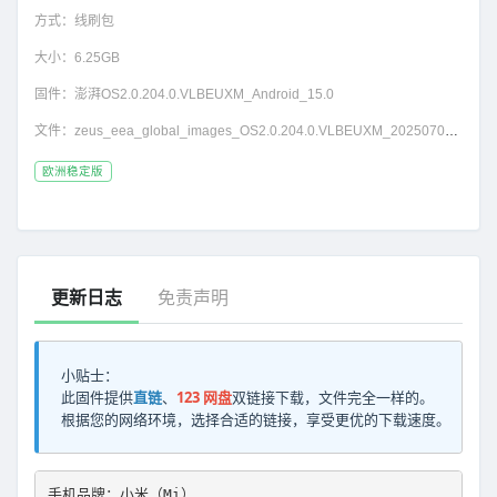
方式：
线刷包
大小：
6.25GB
固件：
澎湃OS2.0.204.0.VLBEUXM_Android_15.0
文件：
zeus_eea_global_images_OS2.0.204.0.VLBEUXM_20250709.0000.00_15.0_eea_c0e8f1dc20.tgz
欧洲稳定版
更新日志
免责声明
小贴士：
此固件提供
直链
、
123 网盘
双链接下载，文件完全一样的。
根据您的网络环境，选择合适的链接，享受更优的下载速度。
手机品牌：小米（Mi）