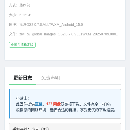
方式：
线刷包
大小：
6.26GB
固件：
澎湃OS2.0.7.0.VLLTWXM_Android_15.0
文件：
ziyi_tw_global_images_OS2.0.7.0.VLLTWXM_20250709.0000.00_15.0_tw_b9df5d4025.tgz
中国台湾稳定版
更新日志
免责声明
小贴士：
此固件提供
直链
、
123 网盘
双链接下载，文件完全一样的。
根据您的网络环境，选择合适的链接，享受更优的下载速度。
手机品牌：小米（Mi）